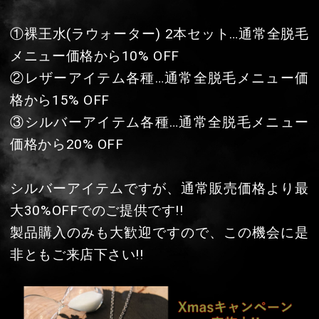
価格から20% OFF
HOME
シルバーアイテムですが、通常販売価格より最
新着情報
大30%OFFでのご提供です!!
製品購入のみも大歓迎ですので、この機会に是
非ともご来店下さい!!
施術メニュー・料金
お問い合わせ
ご予約
一覧へ戻る