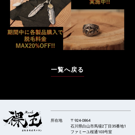
所在地
〒924-0864
石川県白山市馬場2丁目35番地1
ファミーユ桜通103号室
男性専用脱毛サロン
営業時間
12:00-20:00
裸王 Raoh
定休日
日曜・祝日、
年末年始休業（12/30〜1/3）
TEL
076-256-3675
MAIL
info@raoh.salon
HP
https://raoh.salon
©男性専用脱毛サロン 裸王 Raoh
プライバシーポリシー