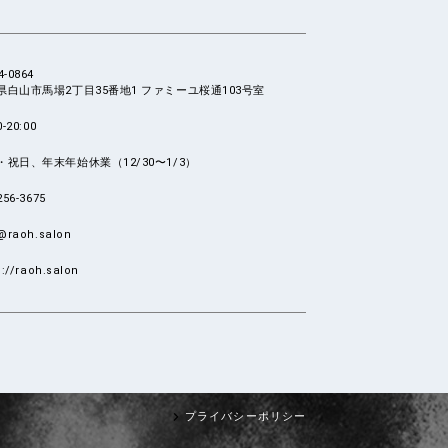
4-0864
県白山市馬場2丁目35番地1
ファミーユ桜通103号室
0-20:00
・祝日、
年末年始休業（12/30〜1/3）
256-3675
@raoh.salon
s://raoh.salon
プライバシーポリシー