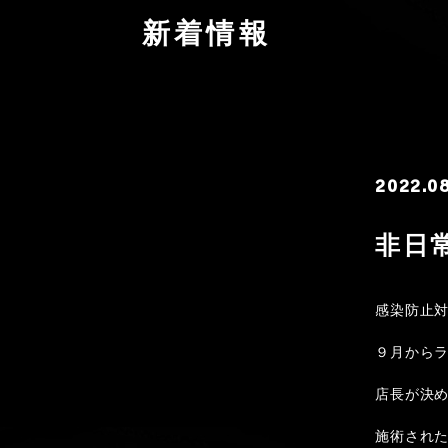
新着情報
2022.0
非日
感染防止
９月から
店長が決
施術され