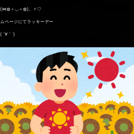
(⋈◍＞◡＜◍)。✧♡
ームページにてラッキーデー
´∀｀ )