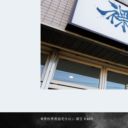
©男性専用脱毛サロン 裸王 Raoh