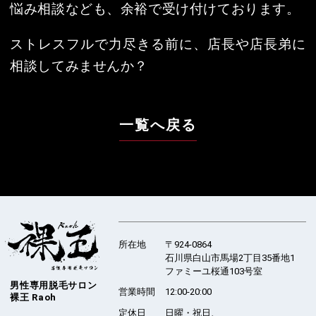
所在地
〒924-0864
石川県白山市馬場2丁目35番地1
ファミーユ桜通103号室
男性専用脱毛サロン
営業時間
12:00-20:00
裸王 Raoh
定休日
日曜・祝日、
年末年始休業（12/30〜1/3）
TEL
076-256-3675
MAIL
info@raoh.salon
HP
https://raoh.salon
©男性専用脱毛サロン 裸王 Raoh
プライバシーポリシー