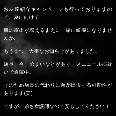
HOME
もう１つ、大事なお知らせがありました。
店長、今、めまいなどがあり、メニエール病疑
新着情報
いで通院中。
そのため店長の代わりに弟が出没する可能性が
施術メニュー・料金
あります(笑)
お問い合わせ
ですが、弟も看護師なので安心してください！
悩み相談なども、余裕で受け付けております。
ご予約
ストレスフルで力尽きる前に、店長や店長弟に
相談してみませんか？
一覧へ戻る