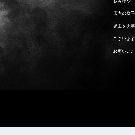
お客様や
店内の様
裸王を大
ございま
お願いい