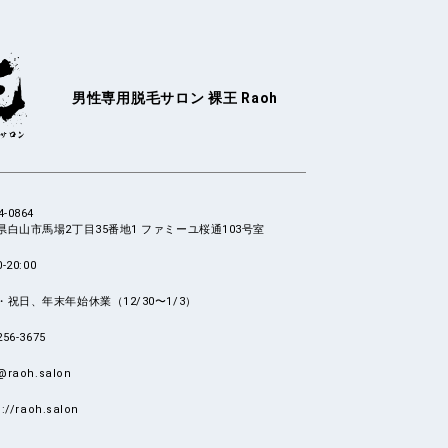
男性専用脱毛サロン
裸王 Raoh
4-0864
県白山市馬場2丁目35番地1
ファミーユ桜通103号室
0-20:00
・祝日、
年末年始休業（12/30〜1/3）
256-3675
@raoh.salon
s://raoh.salon