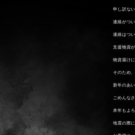
申し訳な
連絡がつ
連絡はつ
支援物資
物資届け
そのため
新年のあ
ごめんな
本年もよ
地震の際