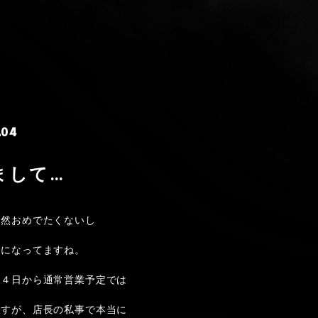
.04
まして…
全然おめでたくないし
とになってますね。
日４日から通常営業予定では
ですが、店長の私事で本当に